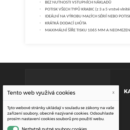
·
BEZ NUTNOSTI VSTUPNÍCH NÁKLADŮ
·
POTISK VŠECH TYPŮ KRABIC (z 3 a 5 vrstvé vlnité
·
IDEÁLNÍ NA VÝROBU MALÝCH SÉRIÍ NEBO POTI
·
KRÁTKÁ DODACÍ LHŮTA
·
MAXIMÁLNÍ ŠÍŘE TISKU 1065 MM A NEOMEZEN
KONTAKTNÍ INFORMACE
K
Tento web využívá cookies
x
Addresa:
Tyto webové stránky ukládají v souladu se zákony na vaše
Řípská 1153/20a, 627 00 Brno
zařízení soubory, obecně nazývané cookies. Odsouhlaste
prosím nastavení cookies souborů pro použití webu.
Telefon:
+420 515 919 695
Nezbytně nutné soubory cookies