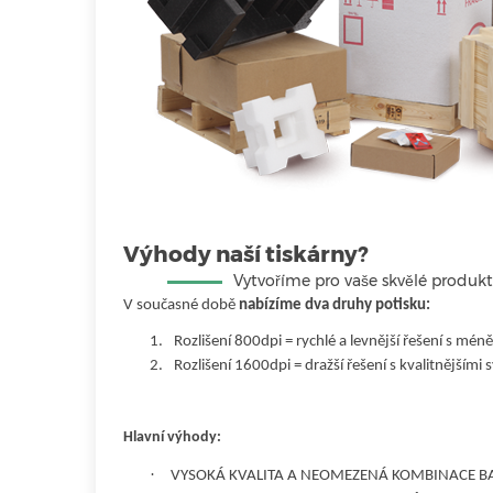
Výhody naší tiskárny?
Vytvoříme pro vaše skvělé produkty j
V současné době
nabízíme dva druhy potisku:
1.
Rozlišení 800dpi = rychlé a levnější řešení s mé
2.
Rozlišení 1600dpi = dražší řešení s kvalitnějšími
Hlavní výhody:
·
VYSOKÁ KVALITA A NEOMEZENÁ KOMBINACE B