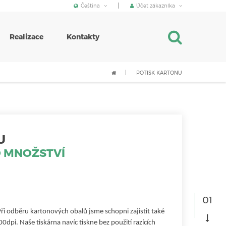
Čeština
Účet zákazníka
Realizace
Kontakty
POTISK KARTONU
U
 MNOŽSTVÍ
Při odběru kartonových obalů jsme schopni zajistit také
600dpi. Naše tiskárna navíc tiskne bez použití razících