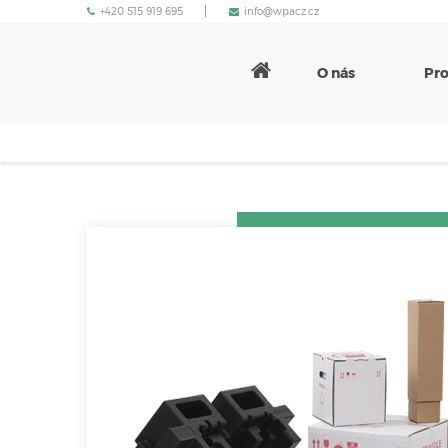
+420 515 919 695
info@wpacz.cz
O nás
Pr