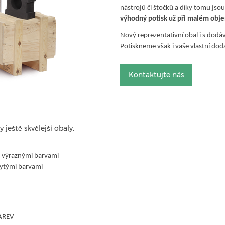
nástrojů či štočků a díky tomu jso
výhodný potisk už při malém obj
Nový reprezentativní obal i s dodá
Potiskneme však i vaše vlastní dod
Kontaktujte nás
eště skvělejší obaly.
ně výraznými barvami
 sytými barvami
AREV