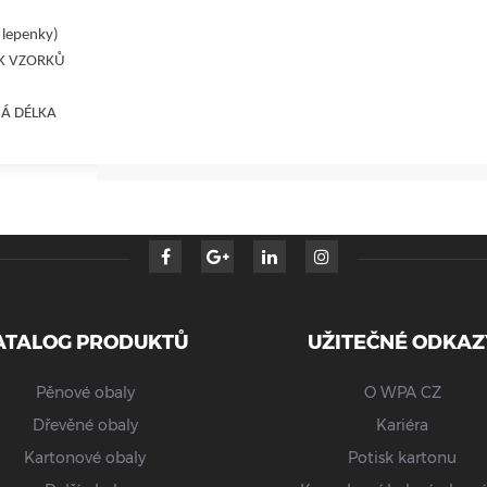
 lepenky)
SK VZORKŮ
Á DÉLKA
ATALOG PRODUKTŮ
UŽITEČNÉ ODKAZ
Pěnové obaly
O WPA CZ
Dřevěné obaly
Kariéra
Kartonové obaly
Potisk kartonu