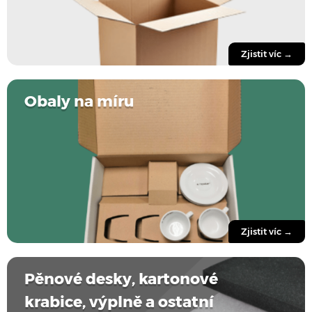
Zjistit víc →
Obaly na míru
Zjistit víc →
Pěnové desky, kartonové
krabice, výplně a ostatní