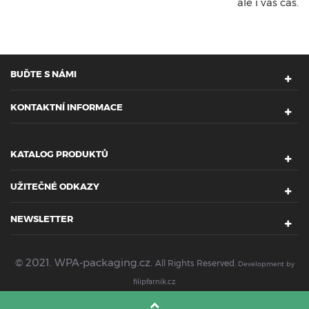
ale i váš čas.
BUĎTE S NÁMI
KONTAKTNÍ INFORMACE
KATALOG PRODUKTŮ
UŽITEČNÉ ODKAZY
NEWSLETTER
© 2021. WPA-packaging.cz.
All Rights Reserved.
Development by
filipfarnik.cz
.