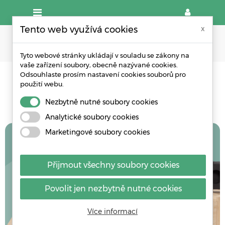
Tento web využívá cookies
x
Tyto webové stránky ukládají v souladu se zákony na
vaše zařízení soubory, obecně nazývané cookies.
Odsouhlaste prosím nastavení cookies souborů pro
obalových
Komplexní řešení
použití webu.
potřeb
Nezbytně nutné soubory cookies
Analytické soubory cookies
Marketingové soubory cookies
S WPA budete mít vždy
do čeho balit
Přijmout všechny soubory cookies
Povolit jen nezbytně nutné cookies
Více informací