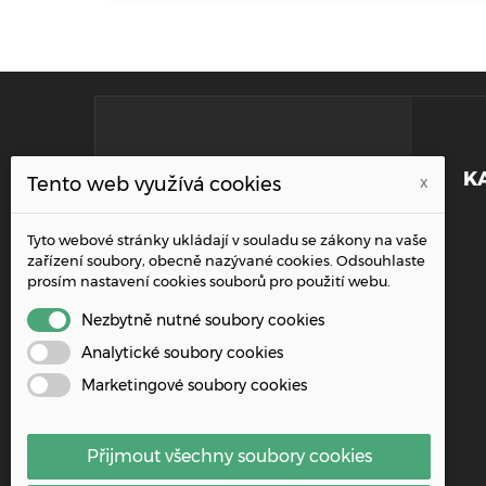
KONTAKTNÍ INFORMACE
K
Tento web využívá cookies
x
Addresa:
Tyto webové stránky ukládají v souladu se zákony na vaše
Řípská 1153/20a, 627 00 Brno
zařízení soubory, obecně nazývané cookies. Odsouhlaste
prosím nastavení cookies souborů pro použití webu.
Telefon:
+420 515 919 695
Nezbytně nutné soubory cookies
Analytické soubory cookies
Email:
Marketingové soubory cookies
info@wpacz.cz
Přijmout všechny soubory cookies