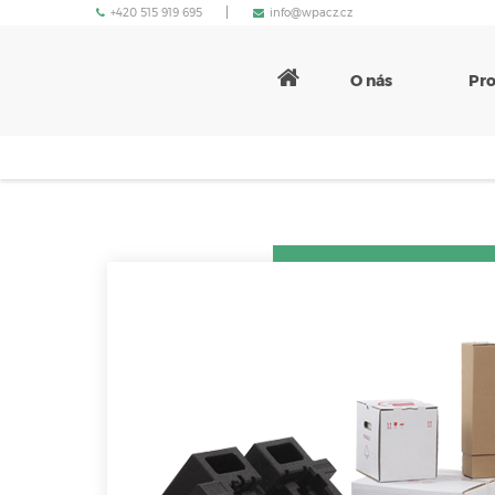
+420 515 919 695
info@wpacz.cz
O nás
Pr