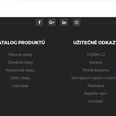
ATALOG PRODUKTŮ
UŽITEČNÉ ODKAZ
Pěnové obaly
O WPA CZ
Dřevěné obaly
Kariéra
Kartonové obaly
Potisk kartonu
Další obaly
Komplexní balení v kroc
Gatorpak
Realizace
Napište nám
Kontakt