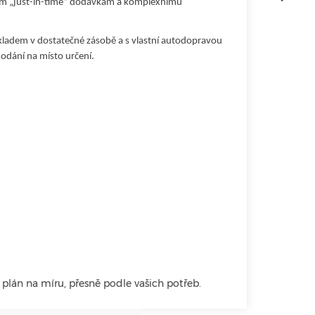
ným „just-in-time“ dodávkám a komplexnímu
ladem v dostatečné zásobě a s vlastní autodopravou
odání na místo určení.
plán na míru, přesně podle vašich potřeb.