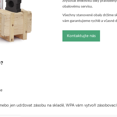
zvyšovat efektivitu díky pravidel
obalovému servisu.
Všechny stanovené obaly držíme sk
vám garantujeme rychlé a včasné d
Kontaktujte nás
?
te
nebo jen udržovat zásobu na skladě, WPA vám vytvoří zásobovací 