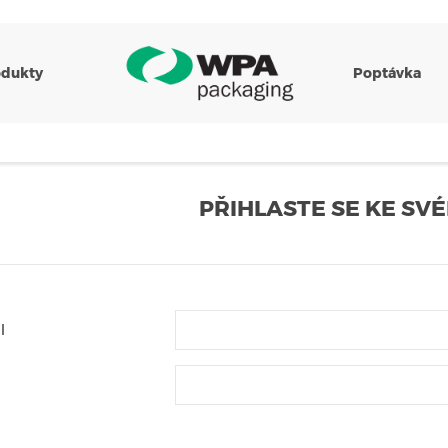
odukty
Poptávka
PŘIHLASTE SE KE SV
l