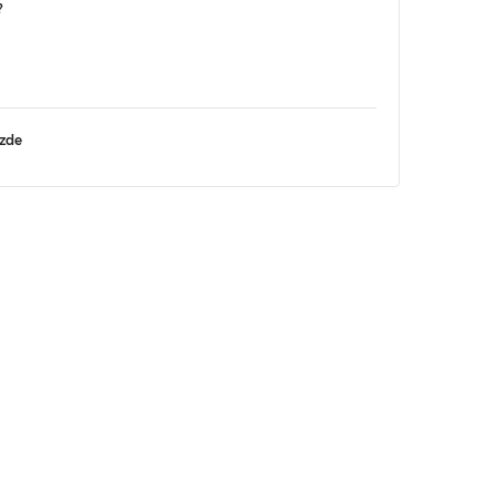
?
 zde