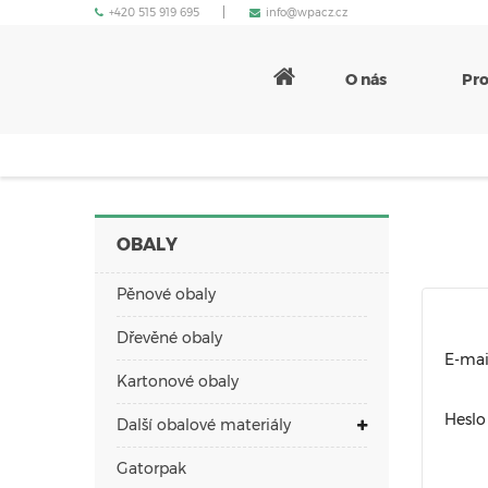
+420 515 919 695
info@wpacz.cz
O nás
Pr
OBALY
Pěnové obaly
Dřevěné obaly
E-mai
Kartonové obaly
Heslo
Další obalové materiály
Gatorpak